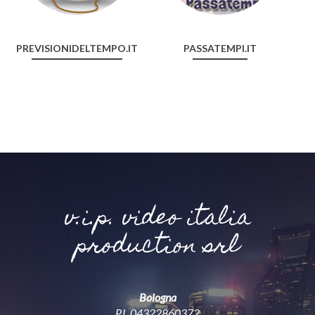
PREVISIONIDELTEMPO.IT
PASSATEMPI.IT
v.i.p. video italia
production srl
Bologna
P.I. 04322860372