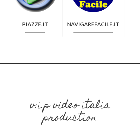
PIAZZE.IT
NAVIGAREFACILE.IT
v.i.p video italia
production